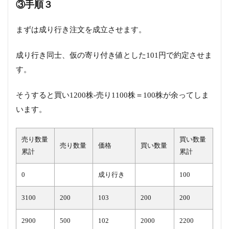
③手順３
まずは成り行き注文を成立させます。
成り行き同士、仮の寄り付き値とした101円で約定させま
す。
そうすると買い1200株-売り1100株＝100株が余ってしま
います。
売り数量
買い数量
売り数量
価格
買い数量
累計
累計
0
成り行き
100
3100
200
103
200
200
2900
500
102
2000
2200