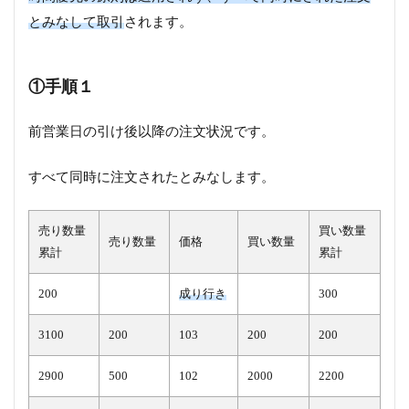
とみなして取引
されます。
①手順１
前営業日の引け後以降の注文状況です。
すべて同時に注文されたとみなします。
売り数量
買い数量
売り数量
価格
買い数量
累計
累計
200
成り行き
300
3100
200
103
200
200
2900
500
102
2000
2200