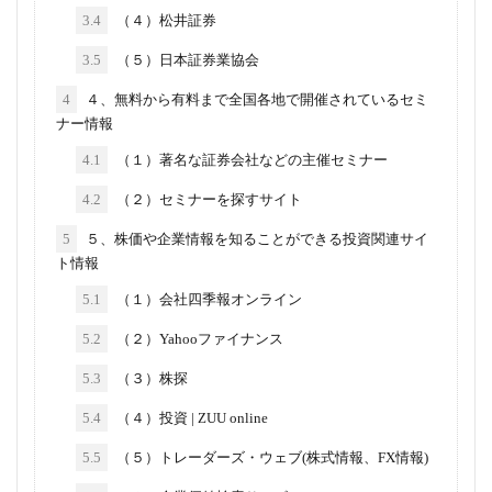
3.4
（４）松井証券
3.5
（５）日本証券業協会
4
４、無料から有料まで全国各地で開催されているセミ
ナー情報
4.1
（１）著名な証券会社などの主催セミナー
4.2
（２）セミナーを探すサイト
5
５、株価や企業情報を知ることができる投資関連サイ
ト情報
5.1
（１）会社四季報オンライン
5.2
（２）Yahooファイナンス
5.3
（３）株探
5.4
（４）投資 | ZUU online
5.5
（５）トレーダーズ・ウェブ(株式情報、FX情報)