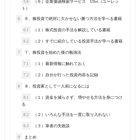
5.6
（６）企業価値検索サービス Ullet（ユーレッ
ト）
6
６、株投資で絶対に欠かせない勝つ方法を学べる書籍
6.1
（１）株式投資の手法を解説している書籍
6.2
（２）すでに紹介している投資手法が学べる書籍
7
７、株投資を始めた後の勉強法
7.1
（１）最新情報に触れておく
7.2
（２）自分が行った投資内容を記録
8
８、投資家として一人前になるには
8.1
（１）資金を減らさず、増やせる方法を身につけ
る
8.2
（２）いろんな手法を一度に取り入れない
8.3
（３）筆者の失敗談
9
まとめ