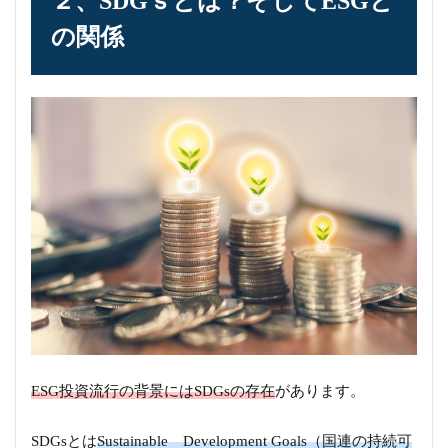
２、SDGｓとは？そしてESGと
の関係
ESG投資流行の背景にはSDGsの存在
があります。
SDGsとは
Sustainable Development Goals（国連の持続可