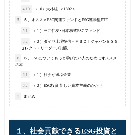
4.10
（10）大林組 ＜1802＞
5
５、オススメESG関連ファンドとESG連動型ETF
5.1
（１）三井住友･日本株式ESGファンド
5.2
（２）ダイワ上場投信－ＭＳＣＩジャパンＥＳＧ
セレクト・リーダーズ指数
6
６、ESGについてもっと学びたい人のためにオススメ
の本
6.1
（１）社会が選ぶ企業
6.2
（２）ESG投資 新しい資本主義のかたち
7
まとめ
１、社会貢献できるESG投資と