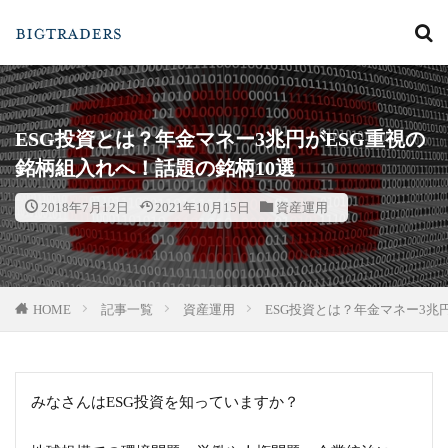
カテゴリー
ESG投資とは？年金マネー3兆円がESG重視の
銘柄組入れへ！話題の銘柄10選
検索
2018年7月12日
2021年10月15日
資産運用
HOME
記事一覧
資産運用
ESG投資とは？年金マネー3兆
みなさんはESG投資を知っていますか？