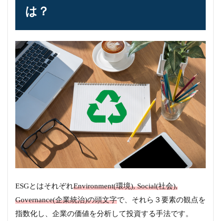
は？
ESGとはそれぞれ
Environment(環境), Social(社会),
Governance(企業統治)の頭文字
で、それら３要素の観点を
指数化し、企業の価値を分析して投資する手法です。