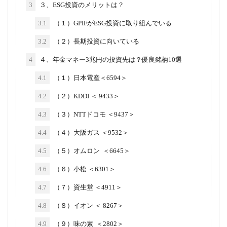
3
３、ESG投資のメリットは？
3.1
（１）GPIFがESG投資に取り組んでいる
3.2
（２）長期投資に向いている
4
４、年金マネー3兆円の投資先は？優良銘柄10選
4.1
（１）日本電産＜6594＞
4.2
（２）KDDI ＜ 9433＞
4.3
（３）NTTドコモ ＜9437＞
4.4
（４）大阪ガス ＜9532＞
4.5
（５）オムロン ＜6645＞
4.6
（６）小松 ＜6301＞
4.7
（７）資生堂 ＜4911＞
4.8
（８）イオン ＜ 8267＞
4.9
（９）味の素 ＜2802＞