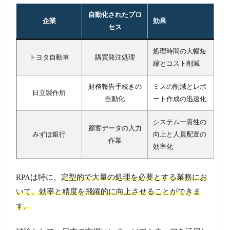
自動化されたプロ
企業
効果
セス
処理時間の大幅短
トヨタ自動車
購買発注処理
縮とコスト削減
財務報告手続きの
ミスの削減とレポ
日立製作所
自動化
ート作成の迅速化
システム一貫性の
顧客データの入力
みずほ銀行
向上と人員配置の
作業
効率化
RPAは特に、
定型的で大量の処理を必要とする業務にお
いて、効率と精度を飛躍的に向上させることができま
す。