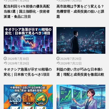
2026年7月29日
2026年7月29日
配当利回り4％前後の優良高配
高市政権は予算をどう変える？
当株3選｜国土強靱化・技術者
危機管理・成長投資の狙いと課
派遣・食品に注目
題
2026年7月30日
2026年7月29日
2026年7月29日
2026年7月22日
キオクシア急落が示すAI相場の
利益の使い方が巧みな日本株5
変化｜日本株で見るべき5項目
選｜増配と成長投資を徹底比較