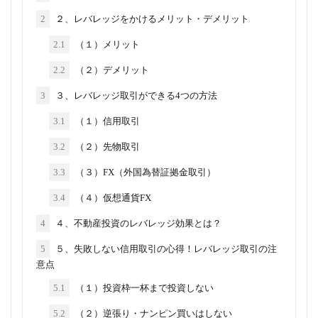
2
２、レバレッジをかけるメリット・デメリット
2.1
（１）メリット
2.2
（２）デメリット
3
３、レバレッジ取引ができる4つの方法
3.1
（１）信用取引
3.2
（２）先物取引
3.3
（３）FX（外国為替証拠金取引）
3.4
（４）仮想通貨FX
4
４、不動産投資のレバレッジ効果とは？
5
５、失敗しない信用取引の心得！レバレッジ取引の注
意点
5.1
（１）投資枠一杯まで投資しない
5.2
（２）逆張り・ナンピン買いはしない