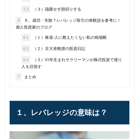
5.3
（３）躊躇せず損切りする
6
６、成功・失敗？レバレッジ取引の体験談を参考に！
個人投資家のブログ
6.1
（１）株道‐人に教えたくない私の相場帳
6.2
（２）京大准教授の投資日記
6.3
（３）85年生まれサラリーマンが株式投資で億り
人を目指す
7
まとめ
１、レバレッジの意味は？