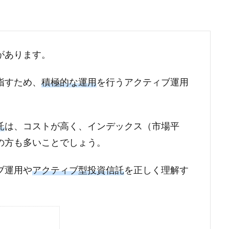
があります。
指すため、
積極的な運用
を行うアクティブ運用
託
は、コストが高く、インデックス（市場平
の方も多いことでしょう。
ブ運用や
アクティブ型投資信託
を正しく理解す
。