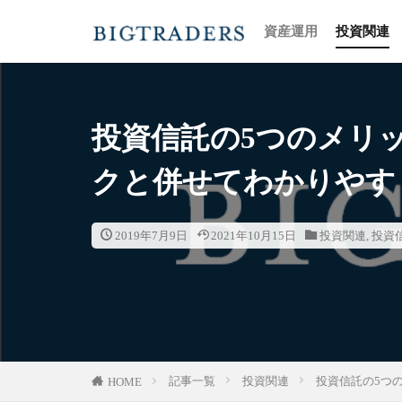
資産運用
投資関連
カテゴリー
投資信託の5つのメリ
クと併せてわかりやす
2019年7月9日
2021年10月15日
投資関連
,
投資
記事一覧
投資関連
投資信託の5つ
HOME