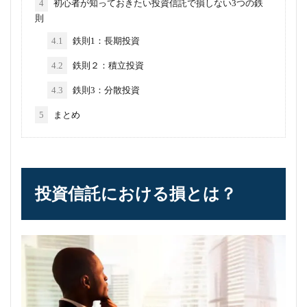
4
初心者が知っておきたい投資信託で損しない3つの鉄
則
4.1
鉄則1：長期投資
4.2
鉄則２：積立投資
4.3
鉄則3：分散投資
5
まとめ
投資信託における損とは？