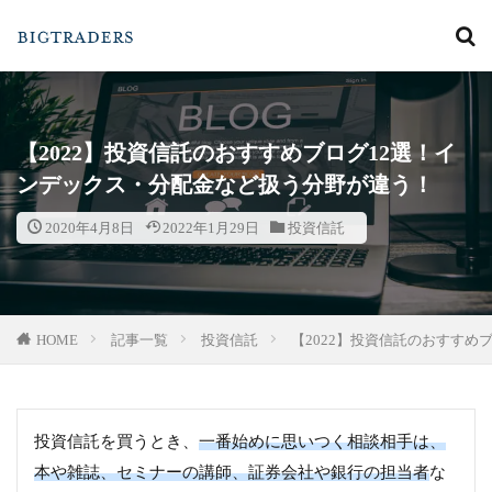
カテゴリー
【2022】投資信託のおすすめブログ12選！イ
ンデックス・分配金など扱う分野が違う！
検索
2020年4月8日
2022年1月29日
投資信託
HOME
記事一覧
投資信託
【2022】投資信託のおすすめ
投資信託を買うとき、
一番始めに思いつく相談相手は、
本や雑誌、セミナーの講師、証券会社や銀行の担当者
な