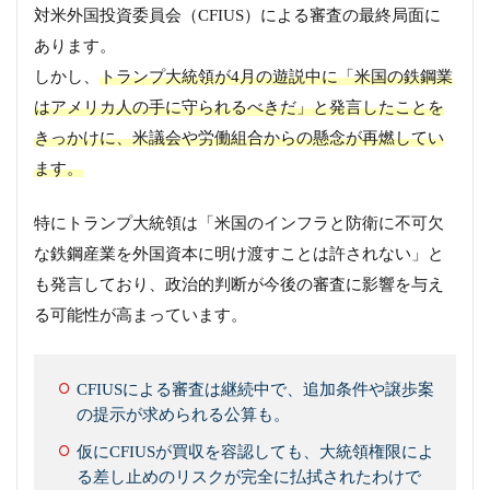
対米外国投資委員会（CFIUS）による審査の最終局面に
あります。
しかし、
トランプ大統領が4月の遊説中に「米国の鉄鋼業
はアメリカ人の手に守られるべきだ」と発言したことを
きっかけに、米議会や労働組合からの懸念が再燃してい
ます。
特にトランプ大統領は「米国のインフラと防衛に不可欠
な鉄鋼産業を外国資本に明け渡すことは許されない」と
も発言しており、政治的判断が今後の審査に影響を与え
る可能性が高まっています。
CFIUSによる審査は継続中で、追加条件や譲歩案
の提示が求められる公算も。
仮にCFIUSが買収を容認しても、大統領権限によ
る差し止めのリスクが完全に払拭されたわけで