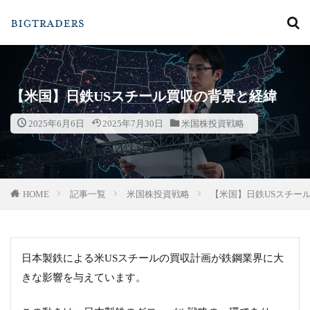
カテゴリー
【米国】日鉄USスチール買収の背景と経緯
2025年6月6日
2025年7月30日
米国株投資戦略
検索
HOME
記事一覧
米国株投資戦略
【米国】日鉄USスチー
日本製鉄による米USスチールの買収計画が鉄鋼業界に大
きな影響を与えています。