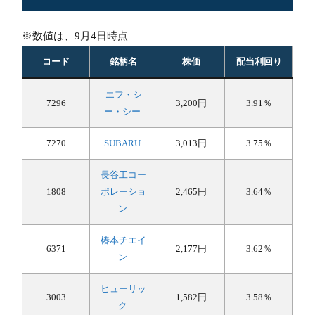
※数値は、9月4日時点
コード
銘柄名
株価
配当利回り
エフ・シ
7296
3,200円
3.91％
ー・シー
7270
SUBARU
3,013円
3.75％
長谷工コー
1808
ポレーショ
2,465円
3.64％
ン
椿本チエイ
6371
2,177円
3.62％
ン
ヒューリッ
3003
1,582円
3.58％
ク