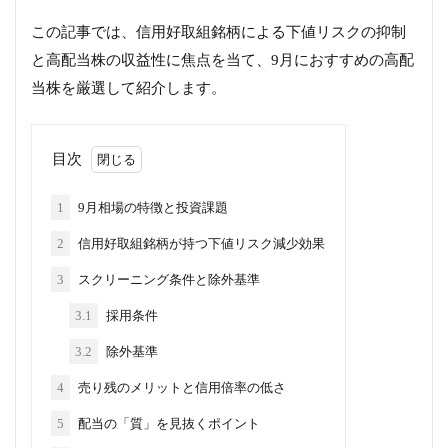
この記事では、信用好取組銘柄による下値リスクの抑制
と高配当株の収益性に焦点を当て、9月におすすめの高配
当株を厳選して紹介します。
目次
1
9月相場の特徴と投資課題
2
信用好取組銘柄が持つ下値リスク減少効果
3
スクリーニング条件と除外基準
3.1
採用条件
3.2
除外基準
4
売り残のメリットと信用倍率の低さ
5
配当の「質」を見抜くポイント