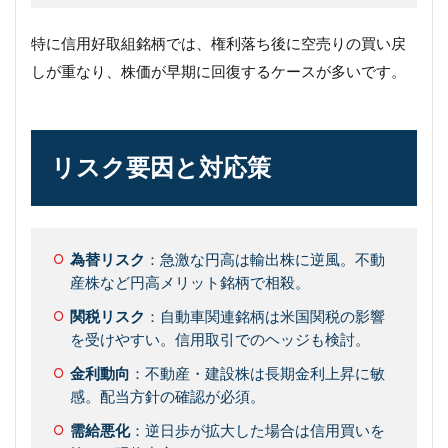
特に信用好取組銘柄では、権利落ち後に空売りの買い戻
しが重なり、株価が早期に回復するケースが多いです。
リスク要因と対応策
為替リスク
：急激な円高は輸出株に逆風。不動
産株など円高メリット銘柄で相殺。
関税リスク
：自動車関連銘柄は米国関税の影響
を受けやすい。信用取引でのヘッジも検討。
金利動向
：不動産・建設株は長期金利上昇に敏
感。配当方針の確認が必須。
需給悪化
：逆日歩が拡大した場合は信用買いを